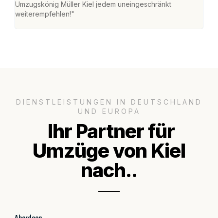
Umzugskönig Müller Kiel jedem uneingeschränkt
mein
weiterempfehlen!"
groß
DIENSTLEISTUNGEN IN DEUTSCHLAND
UND EUROPA
Ihr Partner für
Umzüge von Kiel
nach..
Aberdeen