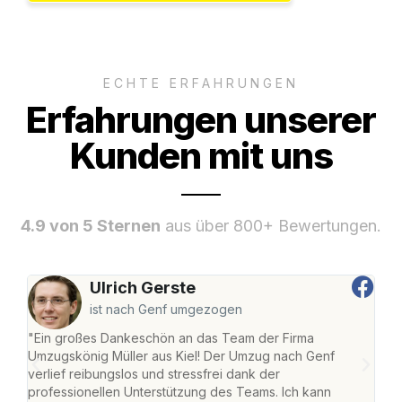
ECHTE ERFAHRUNGEN
Erfahrungen unserer
Kunden mit uns
4.9 von 5 Sternen
aus über 800+ Bewertungen.
Ulrich Gerste
ist nach Genf umgezogen
"Ein großes Dankeschön an das Team der Firma
"Die
Umzugskönig Müller aus Kiel! Der Umzug nach Genf
Ret
verlief reibungslos und stressfrei dank der
war 
professionellen Unterstützung des Teams. Ich kann
mein