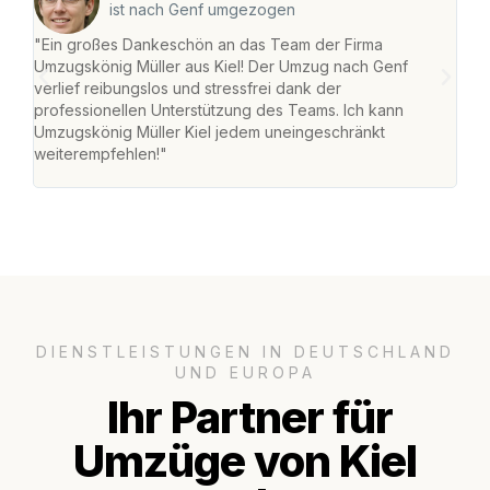
ist nach Genf umgezogen
"Ein großes Dankeschön an das Team der Firma
"Die
Umzugskönig Müller aus Kiel! Der Umzug nach Genf
Ret
verlief reibungslos und stressfrei dank der
war 
professionellen Unterstützung des Teams. Ich kann
mein
Umzugskönig Müller Kiel jedem uneingeschränkt
mein
weiterempfehlen!"
groß
DIENSTLEISTUNGEN IN DEUTSCHLAND
UND EUROPA
Ihr Partner für
Umzüge von Kiel