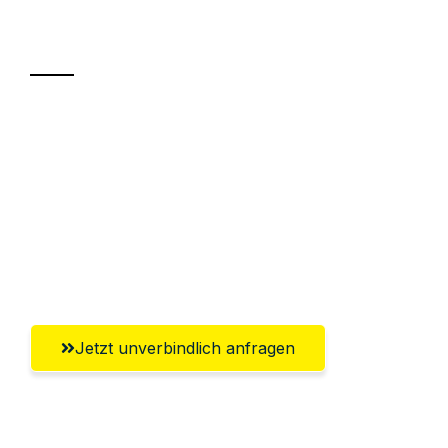
Transport
Sparen Sie bis zu 100€ bei Anfrage
Abwicklung innerhalb von 24 Stunden
Versichert bis zu 7.500€
Ggf. komplette Zollabwicklung inklusive
Umfassender Kundensupport aus Kiel
Jetzt unverbindlich anfragen