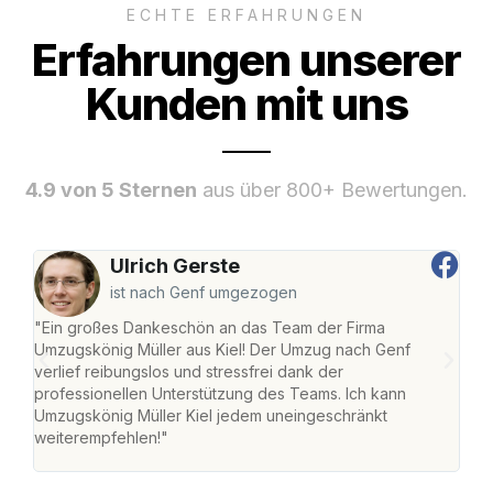
ECHTE ERFAHRUNGEN
Erfahrungen unserer
Kunden mit uns
4.9 von 5 Sternen
aus über 800+ Bewertungen.
Ulrich Gerste
ist nach Genf umgezogen
"Ein großes Dankeschön an das Team der Firma
"Die
Umzugskönig Müller aus Kiel! Der Umzug nach Genf
Ret
verlief reibungslos und stressfrei dank der
war 
professionellen Unterstützung des Teams. Ich kann
mein
Umzugskönig Müller Kiel jedem uneingeschränkt
mein
weiterempfehlen!"
groß