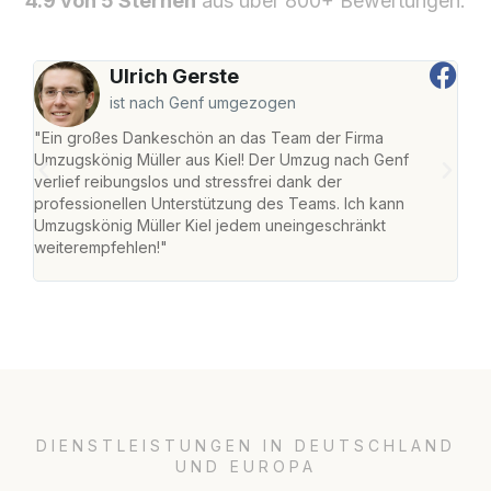
4.9 von 5 Sternen
aus über 800+ Bewertungen.
Ulrich Gerste
ist nach Genf umgezogen
"Ein großes Dankeschön an das Team der Firma
"Die
Umzugskönig Müller aus Kiel! Der Umzug nach Genf
Ret
verlief reibungslos und stressfrei dank der
war 
professionellen Unterstützung des Teams. Ich kann
mein
Umzugskönig Müller Kiel jedem uneingeschränkt
mein
weiterempfehlen!"
groß
DIENSTLEISTUNGEN IN DEUTSCHLAND
UND EUROPA