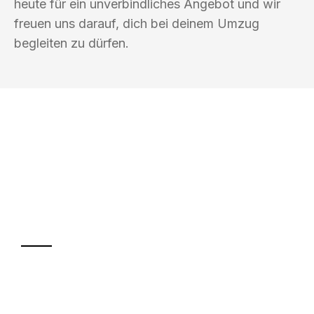
heute für ein unverbindliches Angebot und wir
freuen uns darauf, dich bei deinem Umzug
begleiten zu dürfen.
UMZUGSKÖNIG MÜLLER KIEL
Ihr Umzug oder
Transport
Sparen Sie bis zu 100€ bei Anfrage
Abwicklung innerhalb von 24 Stunden