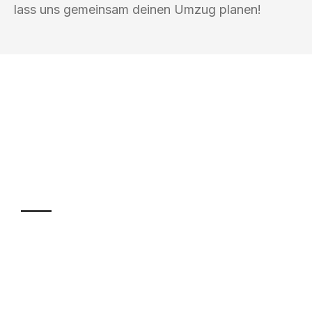
lass uns gemeinsam deinen Umzug planen!
UMZUGSKÖNIG MÜLLER KIEL
Ihr Umzug oder
Transport
Sparen Sie bis zu 100€ bei Anfrage
Abwicklung innerhalb von 24 Stunden
Versichert bis zu 7.500€