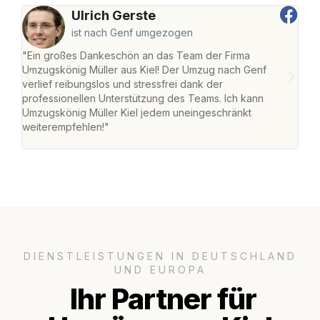
Ulrich Gerste
ist nach Genf umgezogen
"Ein großes Dankeschön an das Team der Firma
"Die
Umzugskönig Müller aus Kiel! Der Umzug nach Genf
Ret
verlief reibungslos und stressfrei dank der
war 
professionellen Unterstützung des Teams. Ich kann
mein
Umzugskönig Müller Kiel jedem uneingeschränkt
mein
weiterempfehlen!"
groß
DIENSTLEISTUNGEN IN DEUTSCHLAND
UND EUROPA
Ihr Partner für