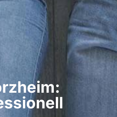
orzheim:
ssionell​