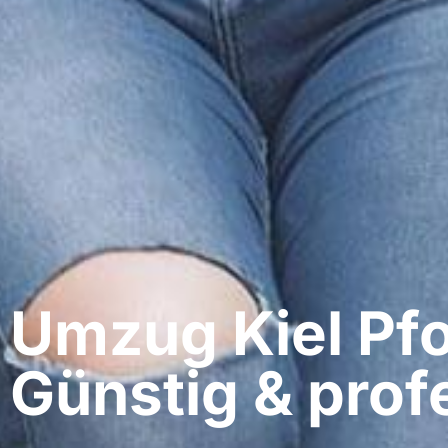
Umzug Kiel​ Pf
Günstig & profe