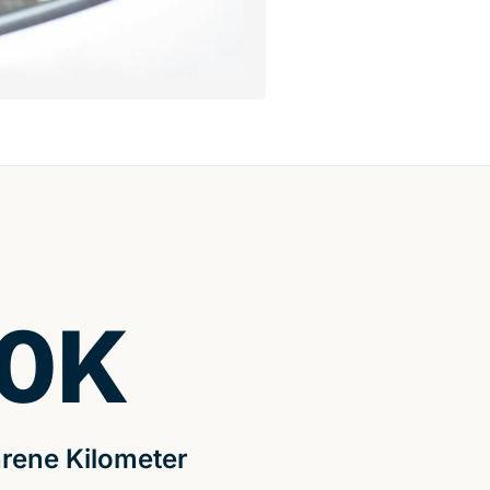
0
K
rene Kilometer