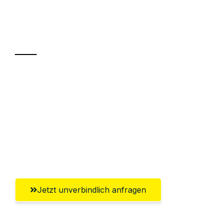
Ihr Umzug oder
Transport
Sparen Sie bis zu 100€ bei Anfrage
Abwicklung innerhalb von 24 Stunden
Versichert bis zu 7.500€
Ggf. komplette Zollabwicklung inklusive
Umfassender Kundensupport aus Kiel
Jetzt unverbindlich anfragen