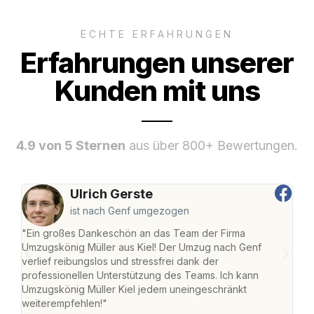
ECHTE ERFAHRUNGEN
Erfahrungen unserer
Kunden mit uns
4.9 von 5 Sternen
aus über 800+ Bewertungen.
Ulrich Gerste
ist nach Genf umgezogen
"Ein großes Dankeschön an das Team der Firma
"Die
Umzugskönig Müller aus Kiel! Der Umzug nach Genf
Ret
verlief reibungslos und stressfrei dank der
war 
professionellen Unterstützung des Teams. Ich kann
mein
Umzugskönig Müller Kiel jedem uneingeschränkt
mein
weiterempfehlen!"
groß