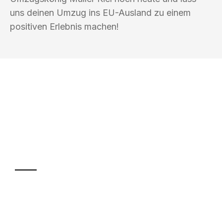
uns deinen Umzug ins EU-Ausland zu einem
positiven Erlebnis machen!
UMZUGSKÖNIG MÜLLER KIEL
Ihr Umzug oder
Transport
Sparen Sie bis zu 100€ bei Anfrage
Abwicklung innerhalb von 24 Stunden