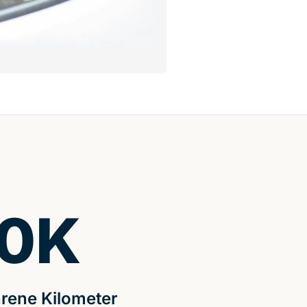
0
K
rene Kilometer