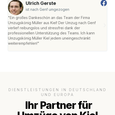
Ulrich Gerste
ist nach Genf umgezogen
"Ein großes Dankeschön an das Team der Firma
"Die
Umzugskönig Müller aus Kiel! Der Umzug nach Genf
Ret
verlief reibungslos und stressfrei dank der
war 
professionellen Unterstützung des Teams. Ich kann
mein
Umzugskönig Müller Kiel jedem uneingeschränkt
mein
weiterempfehlen!"
groß
DIENSTLEISTUNGEN IN DEUTSCHLAND
UND EUROPA
Ihr Partner für