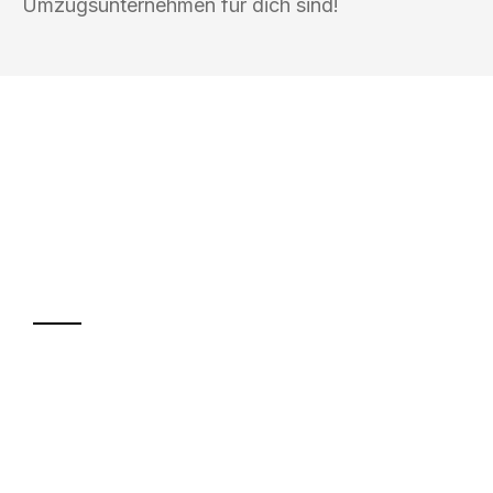
Umzugsunternehmen für dich sind!
UMZUGSKÖNIG MÜLLER KIEL
Ihr Umzug oder
Transport
Sparen Sie bis zu 100€ bei Anfrage
Abwicklung innerhalb von 24 Stunden
Versichert bis zu 7.500€