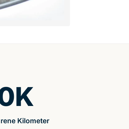
0
K
rene Kilometer