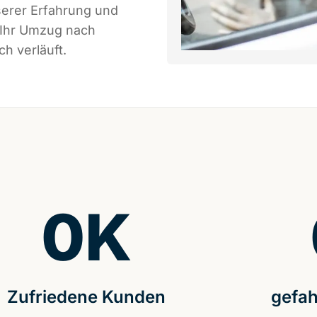
serer Erfahrung und
 Ihr Umzug nach
h verläuft.
0
K
Zufriedene Kunden
gefah