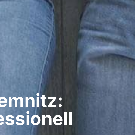
emnitz:
ssionell​