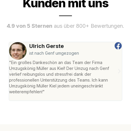
Kunden mit uns
4.9 von 5 Sternen
aus über 800+ Bewertungen.
Ulrich Gerste
ist nach Genf umgezogen
"Ein großes Dankeschön an das Team der Firma
"Die
Umzugskönig Müller aus Kiel! Der Umzug nach Genf
Ret
verlief reibungslos und stressfrei dank der
war 
professionellen Unterstützung des Teams. Ich kann
mein
Umzugskönig Müller Kiel jedem uneingeschränkt
mein
weiterempfehlen!"
groß