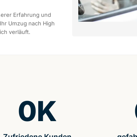
serer Erfahrung und
 Ihr Umzug nach High
ch verläuft.
0
K
Zufriedene Kunden
gefah