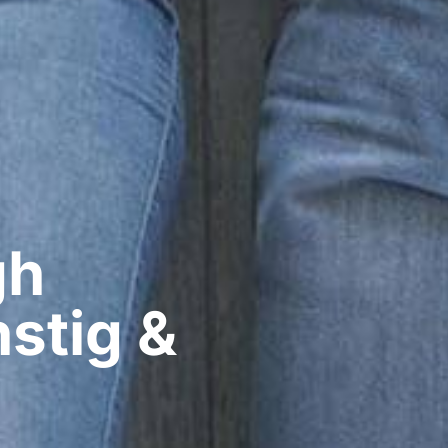
gh
stig &