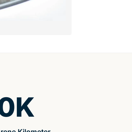
0
K
rene Kilometer