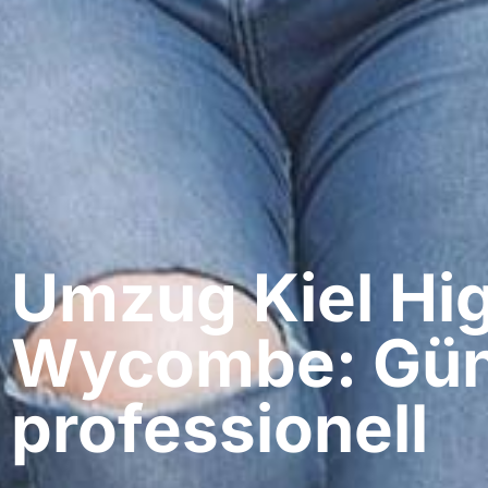
Umzug Kiel​ Hi
Wycombe: Gün
professionell​