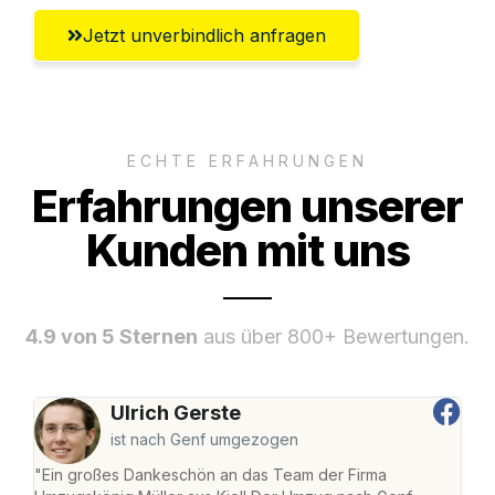
Jetzt unverbindlich anfragen
ECHTE ERFAHRUNGEN
Erfahrungen unserer
Kunden mit uns
4.9 von 5 Sternen
aus über 800+ Bewertungen.
Ulrich Gerste
ist nach Genf umgezogen
"Ein großes Dankeschön an das Team der Firma
"Die