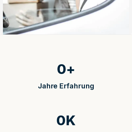
0
+
Jahre Erfahrung
0
K