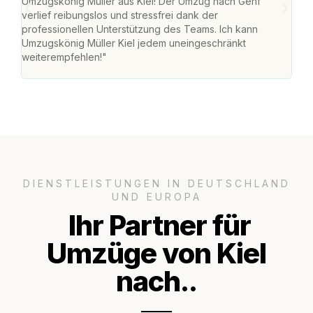
Umzugskönig Müller aus Kiel! Der Umzug nach Genf
Ret
verlief reibungslos und stressfrei dank der
war 
professionellen Unterstützung des Teams. Ich kann
mein
Umzugskönig Müller Kiel jedem uneingeschränkt
mein
weiterempfehlen!"
groß
DIENSTLEISTUNGEN IN DEUTSCHLAND
UND EUROPA
Ihr Partner für
Umzüge von Kiel
nach..