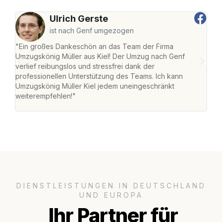
Ulrich Gerste
ist nach Genf umgezogen
"Ein großes Dankeschön an das Team der Firma
"Die
Umzugskönig Müller aus Kiel! Der Umzug nach Genf
Ret
verlief reibungslos und stressfrei dank der
war 
professionellen Unterstützung des Teams. Ich kann
mein
Umzugskönig Müller Kiel jedem uneingeschränkt
mein
weiterempfehlen!"
groß
DIENSTLEISTUNGEN IN DEUTSCHLAND
UND EUROPA
Ihr Partner für