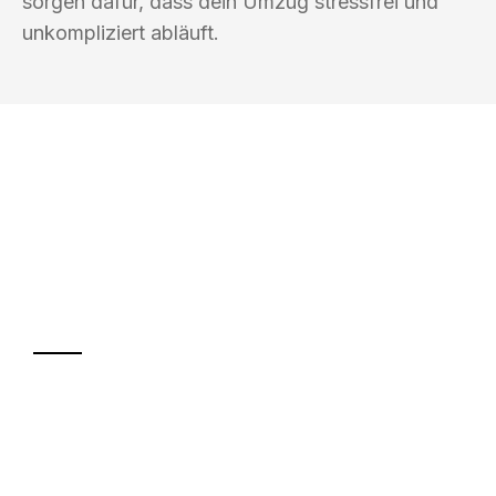
sorgen dafür, dass dein Umzug stressfrei und
unkompliziert abläuft.
UMZUGSKÖNIG MÜLLER KIEL
Ihr Umzug oder
Transport
Sparen Sie bis zu 100€ bei Anfrage
Abwicklung innerhalb von 24 Stunden
Versichert bis zu 7.500€