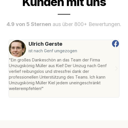
Kunden mit uns
4.9 von 5 Sternen
aus über 800+ Bewertungen.
Ulrich Gerste
ist nach Genf umgezogen
"Ein großes Dankeschön an das Team der Firma
"Die
Umzugskönig Müller aus Kiel! Der Umzug nach Genf
Ret
verlief reibungslos und stressfrei dank der
war 
professionellen Unterstützung des Teams. Ich kann
mein
Umzugskönig Müller Kiel jedem uneingeschränkt
mein
weiterempfehlen!"
groß