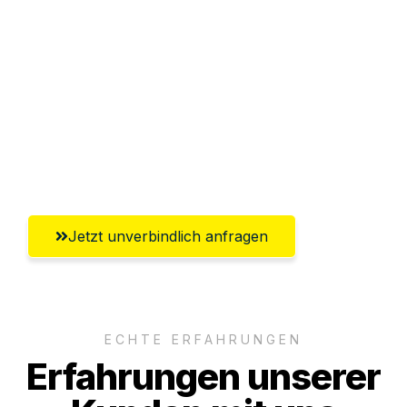
Sparen Sie bis zu 100€ bei Anfrage
Abwicklung innerhalb von 24 Stunden
Versichert bis zu 7.500€
Ggf. komplette Zollabwicklung inklusive
Umfassender Kundensupport aus Kiel
Jetzt unverbindlich anfragen
ECHTE ERFAHRUNGEN
Erfahrungen unserer