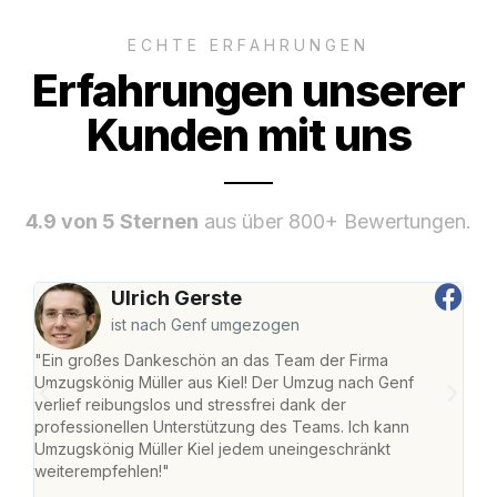
ECHTE ERFAHRUNGEN
Erfahrungen unserer
Kunden mit uns
4.9 von 5 Sternen
aus über 800+ Bewertungen.
Ulrich Gerste
ist nach Genf umgezogen
"Ein großes Dankeschön an das Team der Firma
"Die
Umzugskönig Müller aus Kiel! Der Umzug nach Genf
Ret
verlief reibungslos und stressfrei dank der
war 
professionellen Unterstützung des Teams. Ich kann
mein
Umzugskönig Müller Kiel jedem uneingeschränkt
mein
weiterempfehlen!"
groß