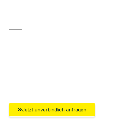
Ihr Umzug oder
Transport
Sparen Sie bis zu 100€ bei Anfrage
Abwicklung innerhalb von 24 Stunden
Versichert bis zu 7.500€
Ggf. komplette Zollabwicklung inklusive
Umfassender Kundensupport aus Kiel
Jetzt unverbindlich anfragen