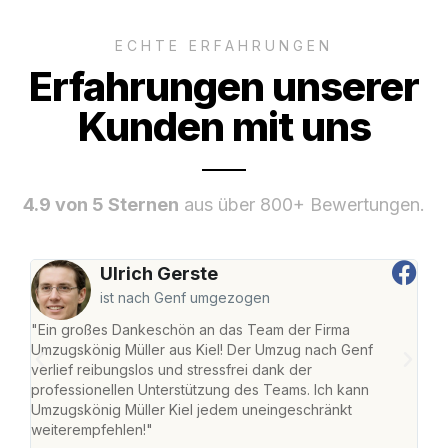
ECHTE ERFAHRUNGEN
Erfahrungen unserer
Kunden mit uns
4.9 von 5 Sternen
aus über 800+ Bewertungen.
Ulrich Gerste
ist nach Genf umgezogen
"Ein großes Dankeschön an das Team der Firma
"Die
Umzugskönig Müller aus Kiel! Der Umzug nach Genf
Ret
verlief reibungslos und stressfrei dank der
war 
professionellen Unterstützung des Teams. Ich kann
mein
Umzugskönig Müller Kiel jedem uneingeschränkt
mein
weiterempfehlen!"
groß