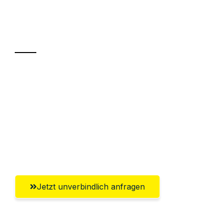
Ihr Umzug oder
Transport
Sparen Sie bis zu 100€ bei Anfrage
Abwicklung innerhalb von 24 Stunden
Versichert bis zu 7.500€
Ggf. komplette Zollabwicklung inklusive
Umfassender Kundensupport aus Kiel
Jetzt unverbindlich anfragen