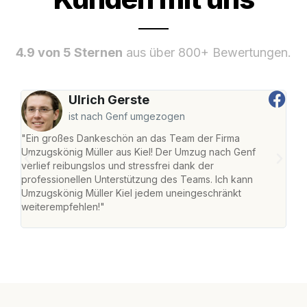
4.9 von 5 Sternen
aus über 800+ Bewertungen.
Ulrich Gerste
ist nach Genf umgezogen
"Ein großes Dankeschön an das Team der Firma
"Die
Umzugskönig Müller aus Kiel! Der Umzug nach Genf
Ret
verlief reibungslos und stressfrei dank der
war 
professionellen Unterstützung des Teams. Ich kann
mein
Umzugskönig Müller Kiel jedem uneingeschränkt
mein
weiterempfehlen!"
groß