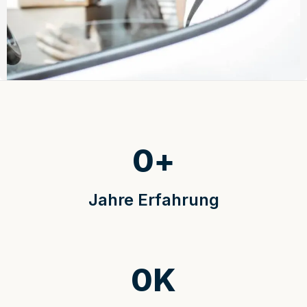
0
+
Jahre Erfahrung
0
K