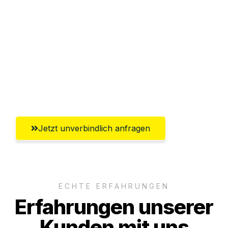
Sparen Sie bis zu 100€ bei Anfrage
Abwicklung innerhalb von 24 Stunden
Versichert bis zu 7.500€
Ggf. komplette Zollabwicklung inklusive
Umfassender Kundensupport aus Kiel
Jetzt unverbindlich anfragen
ECHTE ERFAHRUNGEN
Erfahrungen unserer
Kunden mit uns