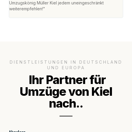
Umzugskönig Müller Kiel jedem uneingeschränkt
mein
weiterempfehlen!"
groß
DIENSTLEISTUNGEN IN DEUTSCHLAND
UND EUROPA
Ihr Partner für
Umzüge von Kiel
nach..