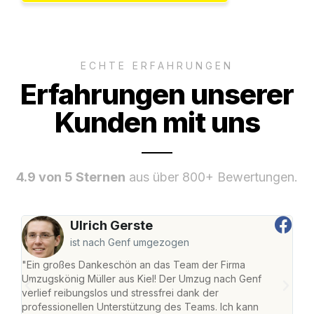
ECHTE ERFAHRUNGEN
Erfahrungen unserer
Kunden mit uns
4.9 von 5 Sternen
aus über 800+ Bewertungen.
Ulrich Gerste
ist nach Genf umgezogen
"Ein großes Dankeschön an das Team der Firma
"Die
Umzugskönig Müller aus Kiel! Der Umzug nach Genf
Ret
verlief reibungslos und stressfrei dank der
war 
professionellen Unterstützung des Teams. Ich kann
mein