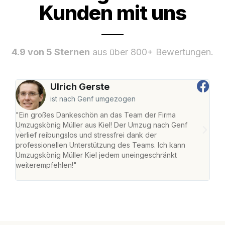
Kunden mit uns
4.9 von 5 Sternen
aus über 800+ Bewertungen.
Ulrich Gerste
ist nach Genf umgezogen
"Ein großes Dankeschön an das Team der Firma
"Die
Umzugskönig Müller aus Kiel! Der Umzug nach Genf
Ret
verlief reibungslos und stressfrei dank der
war 
professionellen Unterstützung des Teams. Ich kann
mein
Umzugskönig Müller Kiel jedem uneingeschränkt
mein
weiterempfehlen!"
groß