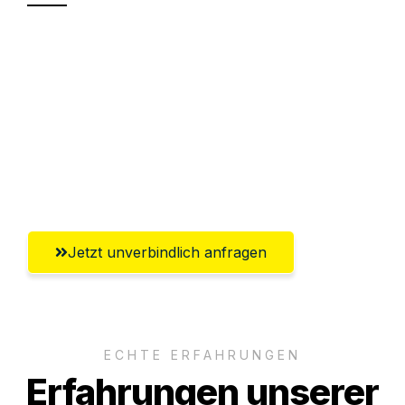
Sparen Sie bis zu 100€ bei Anfrage
Abwicklung innerhalb von 24 Stunden
Versichert bis zu 7.500€
Ggf. komplette Zollabwicklung inklusive
Umfassender Kundensupport aus Kiel
Jetzt unverbindlich anfragen
ECHTE ERFAHRUNGEN
Erfahrungen unserer