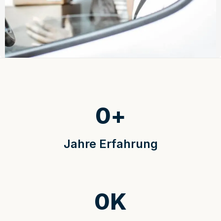
0
+
Jahre Erfahrung
0
K