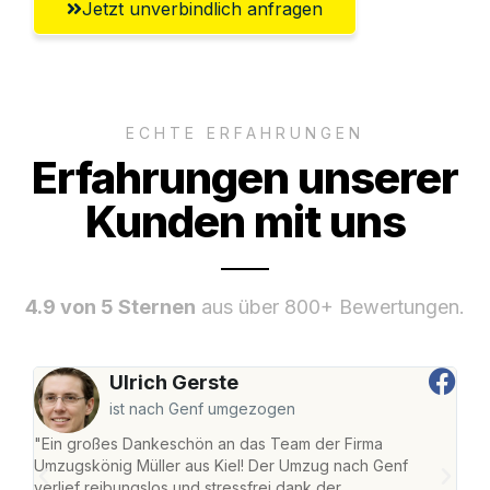
Jetzt unverbindlich anfragen
ECHTE ERFAHRUNGEN
Erfahrungen unserer
Kunden mit uns
4.9 von 5 Sternen
aus über 800+ Bewertungen.
Ulrich Gerste
ist nach Genf umgezogen
"Ein großes Dankeschön an das Team der Firma
"Die
Umzugskönig Müller aus Kiel! Der Umzug nach Genf
Ret
verlief reibungslos und stressfrei dank der
war 