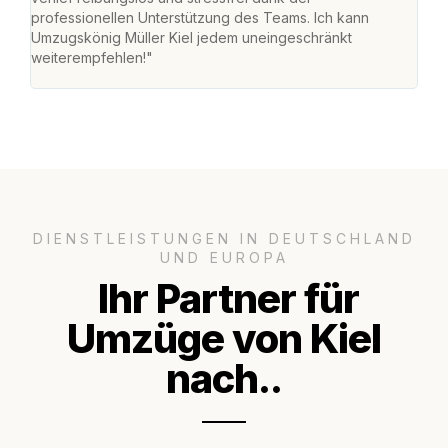
professionellen Unterstützung des Teams. Ich kann
mein
Umzugskönig Müller Kiel jedem uneingeschränkt
mein
weiterempfehlen!"
groß
DIENSTLEISTUNGEN IN DEUTSCHLAND
UND EUROPA
Ihr Partner für
Umzüge von Kiel
nach..