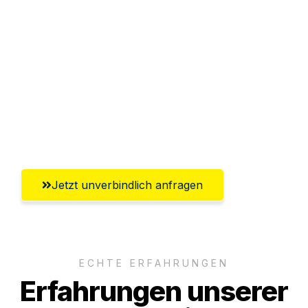
Sparen Sie bis zu 100€ bei Anfrage
Abwicklung innerhalb von 24 Stunden
Versichert bis zu 7.500€
Ggf. komplette Zollabwicklung inklusive
Umfassender Kundensupport aus Kiel
Jetzt unverbindlich anfragen
ECHTE ERFAHRUNGEN
Erfahrungen unserer