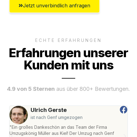
Jetzt unverbindlich anfragen
ECHTE ERFAHRUNGEN
Erfahrungen unserer
Kunden mit uns
4.9 von 5 Sternen
aus über 800+ Bewertungen.
Ulrich Gerste
ist nach Genf umgezogen
"Ein großes Dankeschön an das Team der Firma
"Die
Umzugskönig Müller aus Kiel! Der Umzug nach Genf
Ret