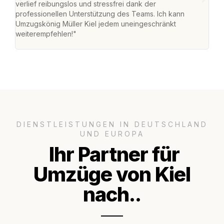
verlief reibungslos und stressfrei dank der
war 
professionellen Unterstützung des Teams. Ich kann
mein
Umzugskönig Müller Kiel jedem uneingeschränkt
mein
weiterempfehlen!"
groß
DIENSTLEISTUNGEN IN DEUTSCHLAND
UND EUROPA
Ihr Partner für
Umzüge von Kiel
nach..