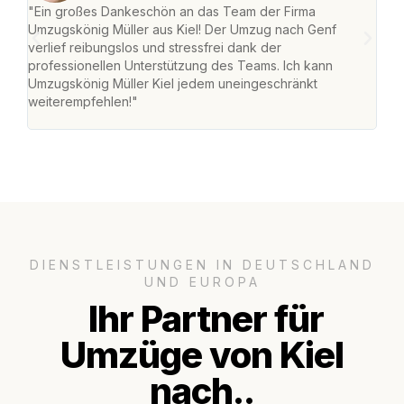
"Ein großes Dankeschön an das Team der Firma
"Die
Umzugskönig Müller aus Kiel! Der Umzug nach Genf
Ret
verlief reibungslos und stressfrei dank der
war 
professionellen Unterstützung des Teams. Ich kann
mein
Umzugskönig Müller Kiel jedem uneingeschränkt
mein
weiterempfehlen!"
groß
DIENSTLEISTUNGEN IN DEUTSCHLAND
UND EUROPA
Ihr Partner für
Umzüge von Kiel
nach..