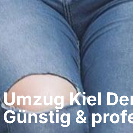
Umzug Kiel​ De
Günstig & profe