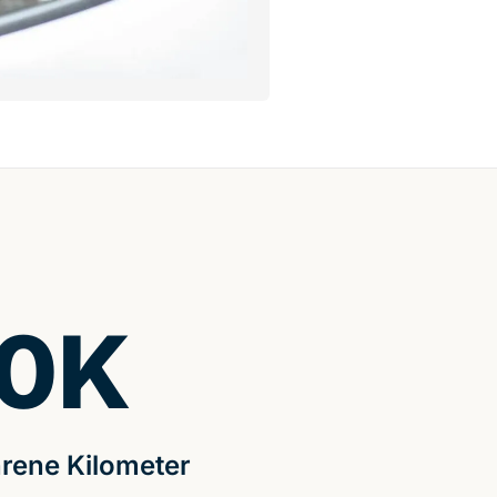
0
K
rene Kilometer