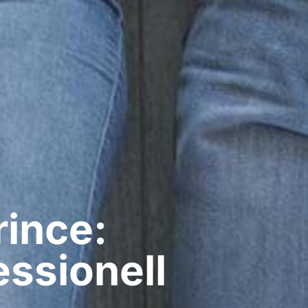
rince:
ssionell​