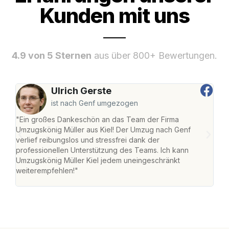
Kunden mit uns
4.9 von 5 Sternen
aus über 800+ Bewertungen.
Ulrich Gerste
ist nach Genf umgezogen
"Ein großes Dankeschön an das Team der Firma
"Die
Umzugskönig Müller aus Kiel! Der Umzug nach Genf
Ret
verlief reibungslos und stressfrei dank der
war 
professionellen Unterstützung des Teams. Ich kann
mein
Umzugskönig Müller Kiel jedem uneingeschränkt
mein
weiterempfehlen!"
groß