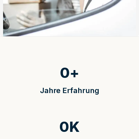
0
+
Jahre Erfahrung
0
K