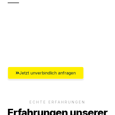
Sparen Sie bis zu 100€ bei Anfrage
Abwicklung innerhalb von 24 Stunden
Versichert bis zu 7.500€
Ggf. komplette Zollabwicklung inklusive
Umfassender Kundensupport aus Kiel
Jetzt unverbindlich anfragen
ECHTE ERFAHRUNGEN
Erfahrungen unserer