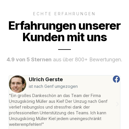
ECHTE ERFAHRUNGEN
Erfahrungen unserer
Kunden mit uns
4.9 von 5 Sternen
aus über 800+ Bewertungen.
Ulrich Gerste
ist nach Genf umgezogen
"Ein großes Dankeschön an das Team der Firma
"Die
Umzugskönig Müller aus Kiel! Der Umzug nach Genf
Ret
verlief reibungslos und stressfrei dank der
war 
professionellen Unterstützung des Teams. Ich kann
mein
Umzugskönig Müller Kiel jedem uneingeschränkt
mein
weiterempfehlen!"
groß