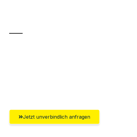
Ihr Umzug oder
Transport
Sparen Sie bis zu 100€ bei Anfrage
Abwicklung innerhalb von 24 Stunden
Versichert bis zu 7.500€
Ggf. komplette Zollabwicklung inklusive
Umfassender Kundensupport aus Kiel
Jetzt unverbindlich anfragen