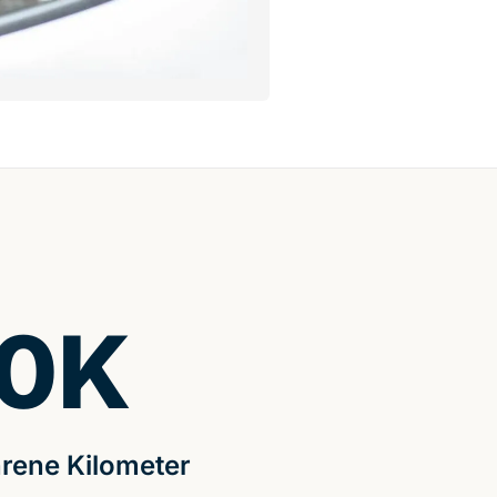
0
K
rene Kilometer