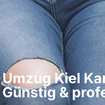
Umzug Kiel​ K
Günstig & profe