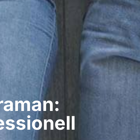
araman:
ssionell​