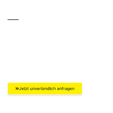
Transport
Sparen Sie bis zu 100€ bei Anfrage
Abwicklung innerhalb von 24 Stunden
Versichert bis zu 7.500€
Ggf. komplette Zollabwicklung inklusive
Umfassender Kundensupport aus Kiel
Jetzt unverbindlich anfragen