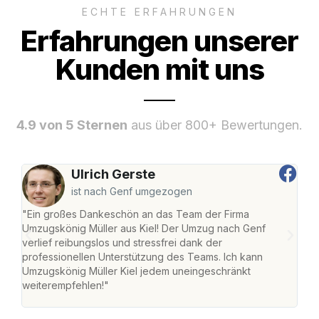
ECHTE ERFAHRUNGEN
Erfahrungen unserer
Kunden mit uns
4.9 von 5 Sternen
aus über 800+ Bewertungen.
Ulrich Gerste
ist nach Genf umgezogen
"Ein großes Dankeschön an das Team der Firma
"Die
Umzugskönig Müller aus Kiel! Der Umzug nach Genf
Ret
verlief reibungslos und stressfrei dank der
war 
professionellen Unterstützung des Teams. Ich kann
mein
Umzugskönig Müller Kiel jedem uneingeschränkt
mein
weiterempfehlen!"
groß