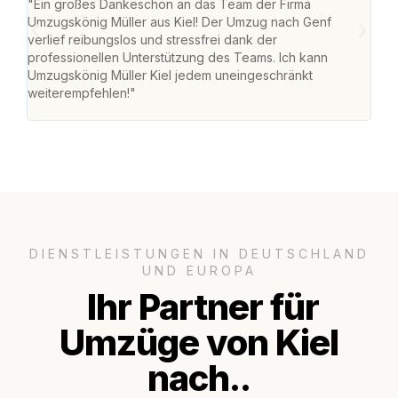
"Ein großes Dankeschön an das Team der Firma
"Die
Umzugskönig Müller aus Kiel! Der Umzug nach Genf
Ret
verlief reibungslos und stressfrei dank der
war 
professionellen Unterstützung des Teams. Ich kann
mein
Umzugskönig Müller Kiel jedem uneingeschränkt
mein
weiterempfehlen!"
groß
DIENSTLEISTUNGEN IN DEUTSCHLAND
UND EUROPA
Ihr Partner für
Umzüge von Kiel
nach..