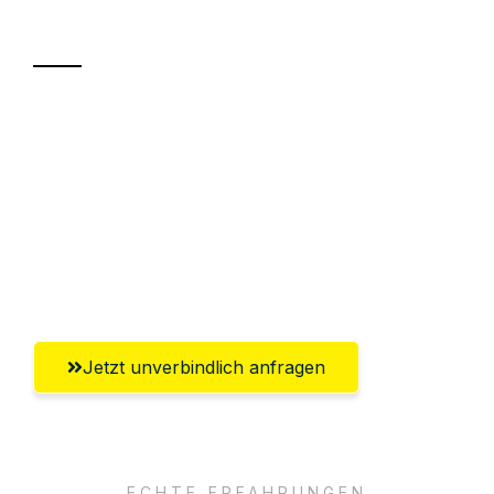
Transport
Sparen Sie bis zu 100€ bei Anfrage
Abwicklung innerhalb von 24 Stunden
Versichert bis zu 7.500€
Ggf. komplette Zollabwicklung inklusive
Umfassender Kundensupport aus Kiel
Jetzt unverbindlich anfragen
ECHTE ERFAHRUNGEN