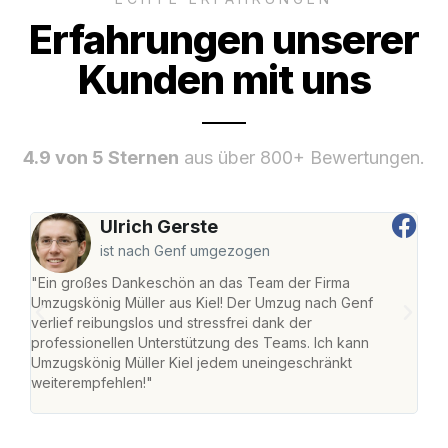
Erfahrungen unserer
Kunden mit uns
4.9 von 5 Sternen
aus über 800+ Bewertungen.
Ulrich Gerste
ist nach Genf umgezogen
"Ein großes Dankeschön an das Team der Firma
"Die
Umzugskönig Müller aus Kiel! Der Umzug nach Genf
Ret
verlief reibungslos und stressfrei dank der
war 
professionellen Unterstützung des Teams. Ich kann
mein
Umzugskönig Müller Kiel jedem uneingeschränkt
mein
weiterempfehlen!"
groß