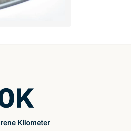
0
K
rene Kilometer