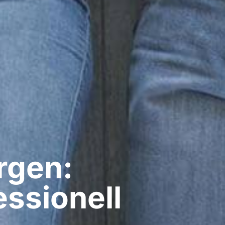
rgen:
ssionell​