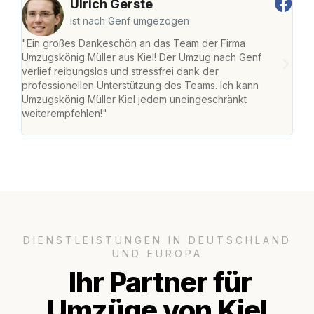
Ulrich Gerste
ist nach Genf umgezogen
"Ein großes Dankeschön an das Team der Firma
"Die
Umzugskönig Müller aus Kiel! Der Umzug nach Genf
Ret
verlief reibungslos und stressfrei dank der
war 
professionellen Unterstützung des Teams. Ich kann
mein
Umzugskönig Müller Kiel jedem uneingeschränkt
mein
weiterempfehlen!"
groß
DIENSTLEISTUNGEN IN DEUTSCHLAND
UND EUROPA
Ihr Partner für
Umzüge von Kiel