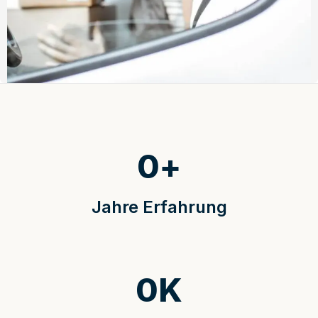
0
+
Jahre Erfahrung
0
K