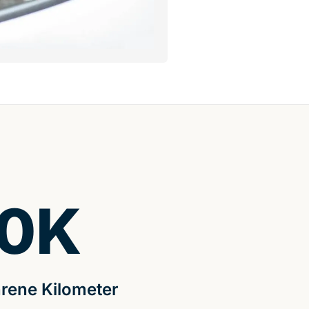
0
K
rene Kilometer