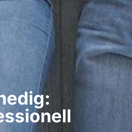
nedig:
ssionell​