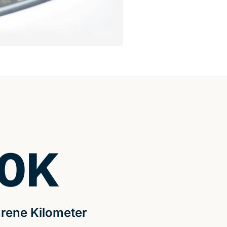
0
K
rene Kilometer