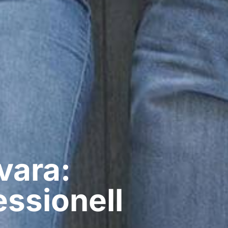
vara:
ssionell​