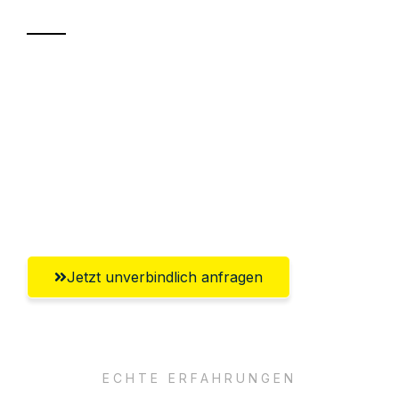
Sparen Sie bis zu 100€ bei Anfrage
Abwicklung innerhalb von 24 Stunden
Versichert bis zu 7.500€
Ggf. komplette Zollabwicklung inklusive
Umfassender Kundensupport aus Kiel
Jetzt unverbindlich anfragen
ECHTE ERFAHRUNGEN