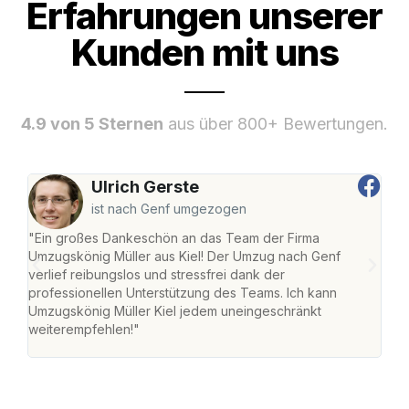
Erfahrungen unserer
Kunden mit uns
4.9 von 5 Sternen
aus über 800+ Bewertungen.
Ulrich Gerste
ist nach Genf umgezogen
"Ein großes Dankeschön an das Team der Firma
"Die
Umzugskönig Müller aus Kiel! Der Umzug nach Genf
Ret
verlief reibungslos und stressfrei dank der
war 
professionellen Unterstützung des Teams. Ich kann
mein
Umzugskönig Müller Kiel jedem uneingeschränkt
mein
weiterempfehlen!"
groß