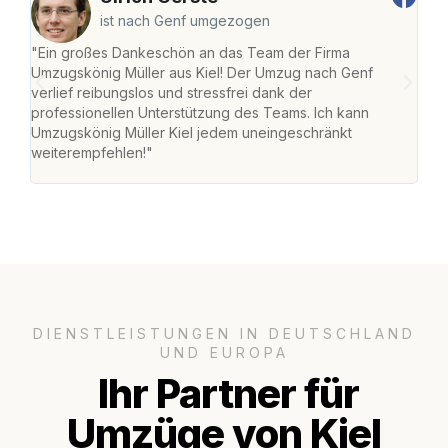
ist nach Genf umgezogen
"Ein großes Dankeschön an das Team der Firma
"Die
Umzugskönig Müller aus Kiel! Der Umzug nach Genf
Ret
verlief reibungslos und stressfrei dank der
war 
professionellen Unterstützung des Teams. Ich kann
mein
Umzugskönig Müller Kiel jedem uneingeschränkt
mein
weiterempfehlen!"
groß
DIENSTLEISTUNGEN IN DEUTSCHLAND
UND EUROPA
Ihr Partner für
Umzüge von Kiel