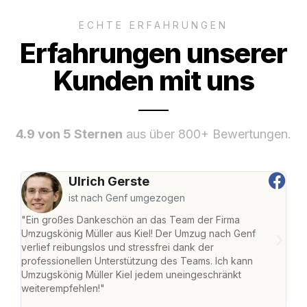
ECHTE ERFAHRUNGEN
Erfahrungen unserer
Kunden mit uns
4.9 von 5 Sternen
aus über 800+ Bewertungen.
Ulrich Gerste
ist nach Genf umgezogen
"Ein großes Dankeschön an das Team der Firma
"Die
Umzugskönig Müller aus Kiel! Der Umzug nach Genf
Ret
verlief reibungslos und stressfrei dank der
war 
professionellen Unterstützung des Teams. Ich kann
mein
Umzugskönig Müller Kiel jedem uneingeschränkt
mein
weiterempfehlen!"
groß