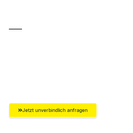
Ihr Umzug oder
Transport
Sparen Sie bis zu 100€ bei Anfrage
Abwicklung innerhalb von 24 Stunden
Versichert bis zu 7.500€
Ggf. komplette Zollabwicklung inklusive
Umfassender Kundensupport aus Kiel
Jetzt unverbindlich anfragen