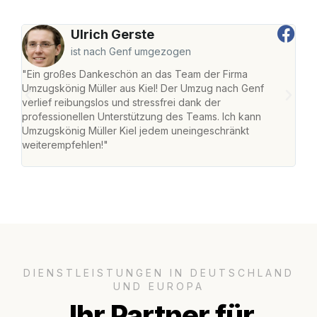
Ulrich Gerste
ist nach Genf umgezogen
"Ein großes Dankeschön an das Team der Firma
"Die
Umzugskönig Müller aus Kiel! Der Umzug nach Genf
Ret
verlief reibungslos und stressfrei dank der
war 
professionellen Unterstützung des Teams. Ich kann
mein
Umzugskönig Müller Kiel jedem uneingeschränkt
mein
weiterempfehlen!"
groß
DIENSTLEISTUNGEN IN DEUTSCHLAND
UND EUROPA
Ihr Partner für