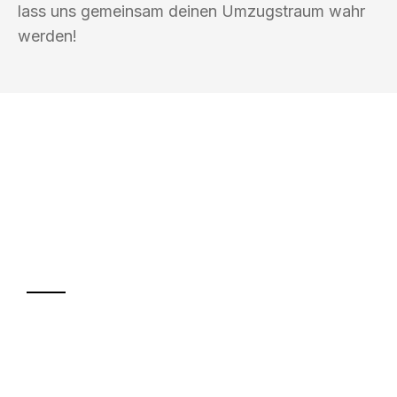
lass uns gemeinsam deinen Umzugstraum wahr
werden!
UMZUGSKÖNIG MÜLLER KIEL
Ihr Umzug oder
Transport
Sparen Sie bis zu 100€ bei Anfrage
Abwicklung innerhalb von 24 Stunden
Versichert bis zu 7.500€