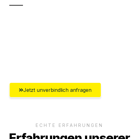
Sparen Sie bis zu 100€ bei Anfrage
Abwicklung innerhalb von 24 Stunden
Versichert bis zu 7.500€
Ggf. komplette Zollabwicklung inklusive
Umfassender Kundensupport aus Kiel
Jetzt unverbindlich anfragen
ECHTE ERFAHRUNGEN
Erfahrungen unserer