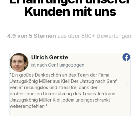
Kunden mit uns
4.9 von 5 Sternen
aus über 800+ Bewertungen.
Ulrich Gerste
ist nach Genf umgezogen
"Ein großes Dankeschön an das Team der Firma
"Die
Umzugskönig Müller aus Kiel! Der Umzug nach Genf
Ret
verlief reibungslos und stressfrei dank der
war 
professionellen Unterstützung des Teams. Ich kann
mein
Umzugskönig Müller Kiel jedem uneingeschränkt
mein
weiterempfehlen!"
groß