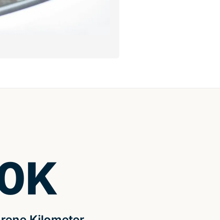
0
K
rene Kilometer