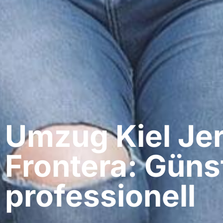
Umzug Kiel​ Jer
Frontera: Güns
professionell​