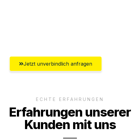
Abwicklung innerhalb von 24 Stunden
Versichert bis zu 7.500€
Ggf. komplette Zollabwicklung inklusive
Umfassender Kundensupport aus Kiel
Jetzt unverbindlich anfragen
ECHTE ERFAHRUNGEN
Erfahrungen unserer
Kunden mit uns