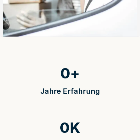
0
+
Jahre Erfahrung
0
K