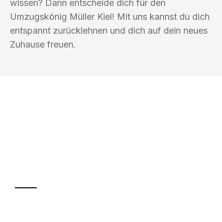
wissen? Dann entscheide dich für den
Umzugskönig Müller Kiel! Mit uns kannst du dich
entspannt zurücklehnen und dich auf dein neues
Zuhause freuen.
UMZUGSKÖNIG MÜLLER KIEL
Ihr Umzug oder
Transport
Sparen Sie bis zu 100€ bei Anfrage