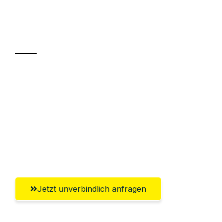
Ihr Umzug oder
Transport
Sparen Sie bis zu 100€ bei Anfrage
Abwicklung innerhalb von 24 Stunden
Versichert bis zu 7.500€
Ggf. komplette Zollabwicklung inklusive
Umfassender Kundensupport aus Kiel
Jetzt unverbindlich anfragen