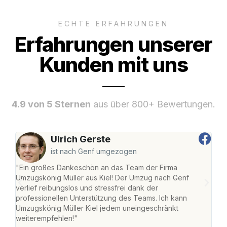
ECHTE ERFAHRUNGEN
Erfahrungen unserer
Kunden mit uns
4.9 von 5 Sternen
aus über 800+ Bewertungen.
Ulrich Gerste
ist nach Genf umgezogen
"Ein großes Dankeschön an das Team der Firma
"Die
Umzugskönig Müller aus Kiel! Der Umzug nach Genf
Ret
verlief reibungslos und stressfrei dank der
war 
professionellen Unterstützung des Teams. Ich kann
mein
Umzugskönig Müller Kiel jedem uneingeschränkt
mein
weiterempfehlen!"
groß