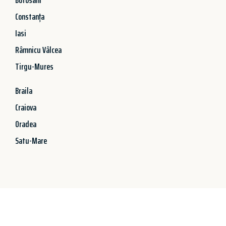
Constanța
Iasi
Râmnicu Vâlcea
Tirgu-Mures
Braila
Craiova
Oradea
Satu-Mare