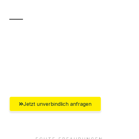
Transport
Sparen Sie bis zu 100€ bei Anfrage
Abwicklung innerhalb von 24 Stunden
Versichert bis zu 7.500€
Ggf. komplette Zollabwicklung inklusive
Umfassender Kundensupport aus Kiel
Jetzt unverbindlich anfragen