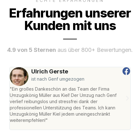
ECHTE ERFAHRUNGEN
Erfahrungen unserer
Kunden mit uns
4.9 von 5 Sternen
aus über 800+ Bewertungen.
Ulrich Gerste
ist nach Genf umgezogen
"Ein großes Dankeschön an das Team der Firma
"Die
Umzugskönig Müller aus Kiel! Der Umzug nach Genf
Ret
verlief reibungslos und stressfrei dank der
war 
professionellen Unterstützung des Teams. Ich kann
mein
Umzugskönig Müller Kiel jedem uneingeschränkt
mein
weiterempfehlen!"
groß