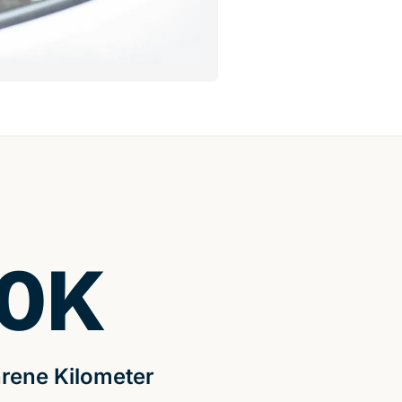
0
K
rene Kilometer