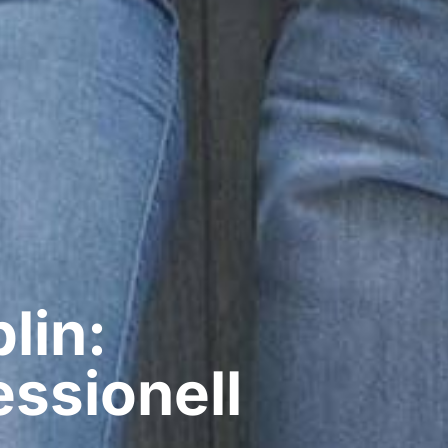
lin:
ssionell​