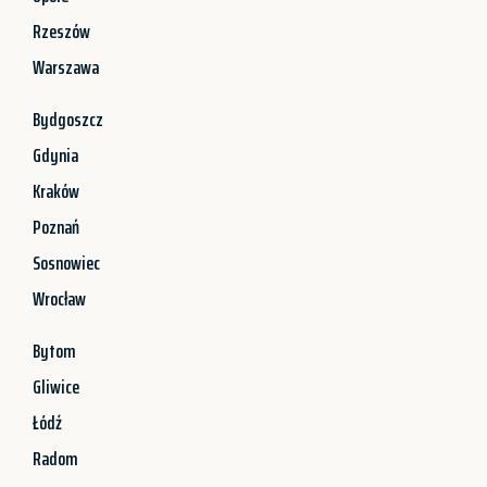
Rzeszów
Warszawa
Bydgoszcz
Gdynia
Kraków
Poznań
Sosnowiec
Wrocław
Bytom
Gliwice
Łódź
Radom