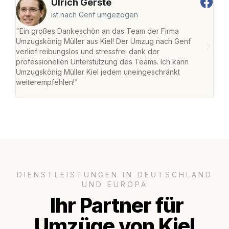
Ulrich Gerste
ist nach Genf umgezogen
"Ein großes Dankeschön an das Team der Firma
"Die
Umzugskönig Müller aus Kiel! Der Umzug nach Genf
Ret
verlief reibungslos und stressfrei dank der
war 
professionellen Unterstützung des Teams. Ich kann
mein
Umzugskönig Müller Kiel jedem uneingeschränkt
mein
weiterempfehlen!"
groß
DIENSTLEISTUNGEN IN DEUTSCHLAND
UND EUROPA
Ihr Partner für
Umzüge von Kiel