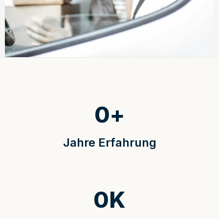
0
+
Jahre Erfahrung
0
K