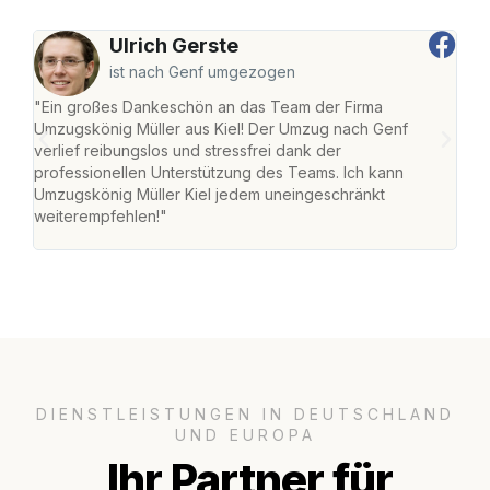
Ulrich Gerste
ist nach Genf umgezogen
"Ein großes Dankeschön an das Team der Firma
"Die
Umzugskönig Müller aus Kiel! Der Umzug nach Genf
Ret
verlief reibungslos und stressfrei dank der
war 
professionellen Unterstützung des Teams. Ich kann
mein
Umzugskönig Müller Kiel jedem uneingeschränkt
mein
weiterempfehlen!"
groß
DIENSTLEISTUNGEN IN DEUTSCHLAND
UND EUROPA
Ihr Partner für