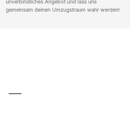
unverbindliches Angebot und lass uns
gemeinsam deinen Umzugstraum wahr werden!
UMZUGSKÖNIG MÜLLER KIEL
Ihr Umzug oder
Transport
Sparen Sie bis zu 100€ bei Anfrage
Abwicklung innerhalb von 24 Stunden
Versichert bis zu 7.500€