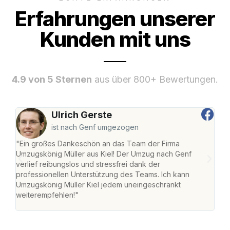
Erfahrungen unserer
Kunden mit uns
4.9 von 5 Sternen
aus über 800+ Bewertungen.
Ulrich Gerste
ist nach Genf umgezogen
"Ein großes Dankeschön an das Team der Firma
"Die
Umzugskönig Müller aus Kiel! Der Umzug nach Genf
Ret
verlief reibungslos und stressfrei dank der
war 
professionellen Unterstützung des Teams. Ich kann
mein
Umzugskönig Müller Kiel jedem uneingeschränkt
mein
weiterempfehlen!"
groß