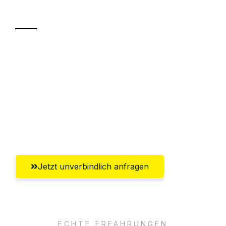
Transport
Sparen Sie bis zu 100€ bei Anfrage
Abwicklung innerhalb von 24 Stunden
Versichert bis zu 7.500€
Ggf. komplette Zollabwicklung inklusive
Umfassender Kundensupport aus Kiel
Jetzt unverbindlich anfragen
ECHTE ERFAHRUNGEN