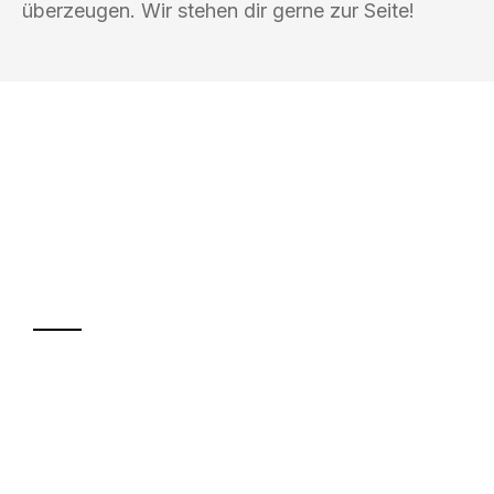
überzeugen. Wir stehen dir gerne zur Seite!
UMZUGSKÖNIG MÜLLER KIEL
Ihr Umzug oder
Transport
Sparen Sie bis zu 100€ bei Anfrage
Abwicklung innerhalb von 24 Stunden
Versichert bis zu 7.500€