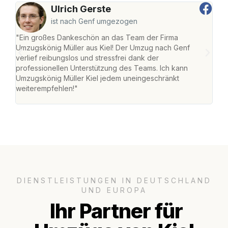
Ulrich Gerste
ist nach Genf umgezogen
"Ein großes Dankeschön an das Team der Firma
"Die
Umzugskönig Müller aus Kiel! Der Umzug nach Genf
Ret
verlief reibungslos und stressfrei dank der
war 
professionellen Unterstützung des Teams. Ich kann
mein
Umzugskönig Müller Kiel jedem uneingeschränkt
mein
weiterempfehlen!"
groß
DIENSTLEISTUNGEN IN DEUTSCHLAND
UND EUROPA
Ihr Partner für